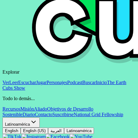
Explorar
Ver
Leer
Escuchar
Jugar
Personajes
Podcast
Buscar
Inicio
The Earth
Cubs Show
Todo lo demás...
Recursos
Misión
Aliado
Objetivos de Desarrollo
Sostenible
Diario
Contacto
Suscribirse
National Grid Fellowship
Latinoamérica
English
English (US)
العربية
Latinoamérica