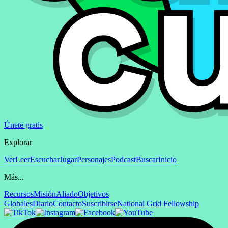
Únete gratis
Explorar
Ver
Leer
Escuchar
Jugar
Personajes
Podcast
Buscar
Inicio
Más...
Recursos
Misión
Aliado
Objetivos
Globales
Diario
Contacto
Suscribirse
National Grid Fellowship