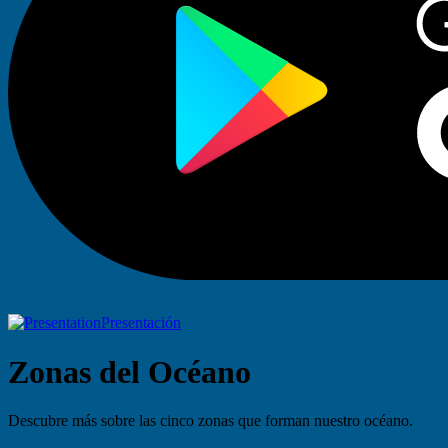
Presentación
Zonas del Océano
Descubre más sobre las cinco zonas que forman nuestro océano.