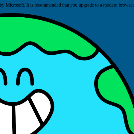
ed by Microsoft. It is recommended that you upgrade to a modern brows