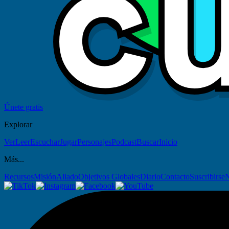
Únete gratis
Explorar
Ver
Leer
Escuchar
Jugar
Personajes
Podcast
Buscar
Inicio
Más...
Recursos
Misión
Aliado
Objetivos Globales
Diario
Contacto
Suscribirse
N