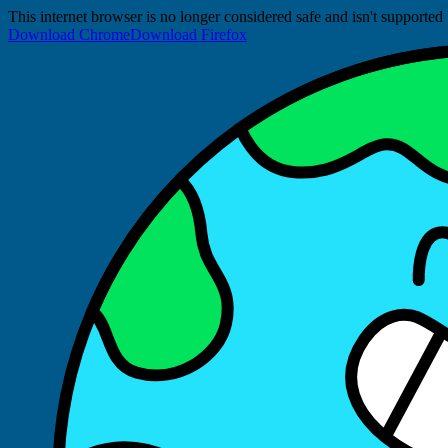
This internet browser is no longer considered safe and isn't support
Download Chrome
Download Firefox