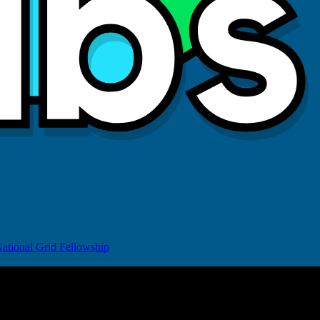
ational Grid Fellowship