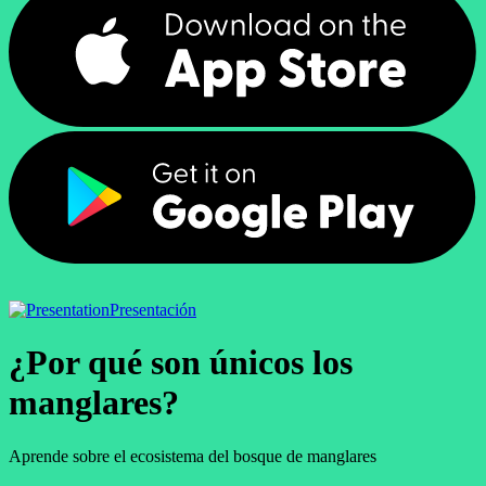
Presentación
¿Por qué son únicos los
manglares?
Aprende sobre el ecosistema del bosque de manglares