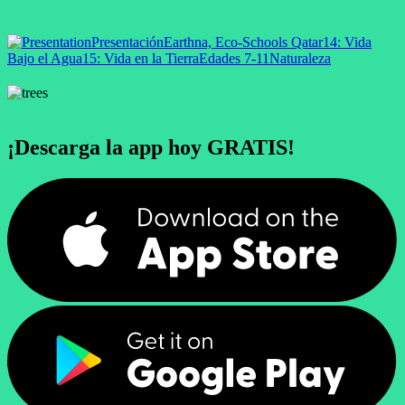
Presentación
Earthna, Eco-Schools Qatar
14: Vida
Bajo el Agua
15: Vida en la Tierra
Edades 7-11
Naturaleza
¡Descarga la app hoy GRATIS!