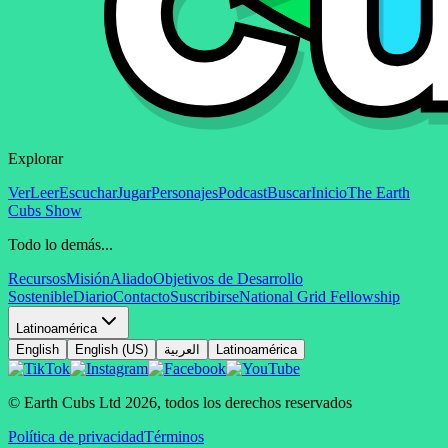
Explorar
Ver
Leer
Escuchar
Jugar
Personajes
Podcast
Buscar
Inicio
The Earth
Cubs Show
Todo lo demás...
Recursos
Misión
Aliado
Objetivos de Desarrollo
Sostenible
Diario
Contacto
Suscribirse
National Grid Fellowship
Latinoamérica
English
English (US)
العربية
Latinoamérica
© Earth Cubs Ltd
2026
,
todos los derechos reservados
Política de privacidad
Términos