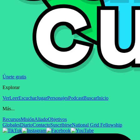
Únete gratis
Explorar
Ver
Leer
Escuchar
Jugar
Personajes
Podcast
Buscar
Inicio
Más...
Recursos
Misión
Aliado
Objetivos
Globales
Diario
Contacto
Suscribirse
National Grid Fellowship