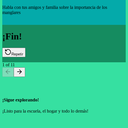
Habla con tus amigos y familia sobre la importancia de los
manglares
¡Fin!
Repetir
1
of
11
¡Sigue explorando!
¡Listo para la escuela, el hogar y todo lo demás!