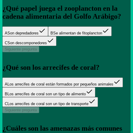
¿Qué papel juega el zooplancton en la
cadena alimentaria del Golfo Arábigo?
A
Son depredadores
B
Se alimentan de fitoplancton
C
Son descomponedores
Siguiente pregunta
¿Qué son los arrecifes de coral?
A
Los arrecifes de coral están formados por pequeños animales
B
Los arrecifes de coral son un tipo de alimento
C
Los arrecifes de coral son un tipo de transporte
Siguiente pregunta
¿Cuáles son las amenazas más comunes