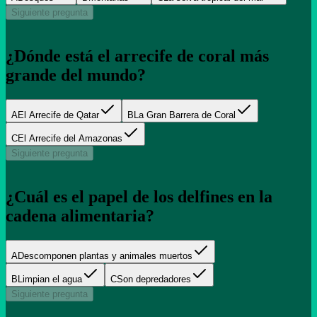
Siguiente pregunta
¿Dónde está el arrecife de coral más
grande del mundo?
A
El Arrecife de Qatar
B
La Gran Barrera de Coral
C
El Arrecife del Amazonas
Siguiente pregunta
¿Cuál es el papel de los delfines en la
cadena alimentaria?
A
Descomponen plantas y animales muertos
B
Limpian el agua
C
Son depredadores
Siguiente pregunta