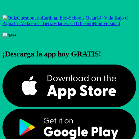
Cuestionario
Earthna, Eco-Schools Qatar
14: Vida Bajo el
Agua
15: Vida en la Tierra
Edades 7-11
Océano
Biodiversidad
¡Descarga la app hoy GRATIS!