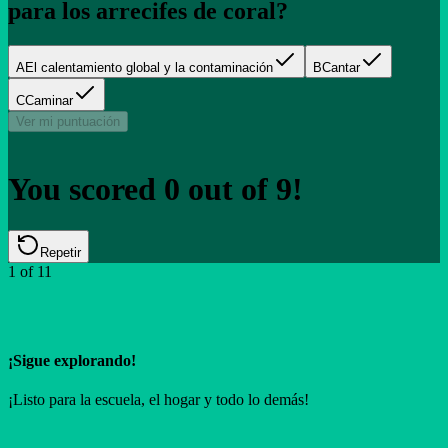
para los arrecifes de coral?
A
El calentamiento global y la contaminación
B
Cantar
C
Caminar
Ver mi puntuación
You scored
0
out of
9
!
Repetir
1
of
11
¡Sigue explorando!
¡Listo para la escuela, el hogar y todo lo demás!