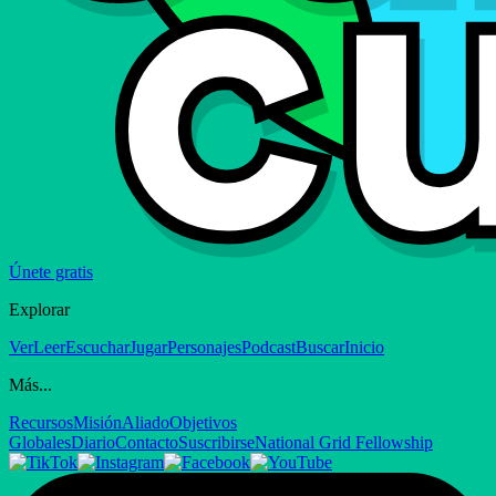
Únete gratis
Explorar
Ver
Leer
Escuchar
Jugar
Personajes
Podcast
Buscar
Inicio
Más...
Recursos
Misión
Aliado
Objetivos
Globales
Diario
Contacto
Suscribirse
National Grid Fellowship