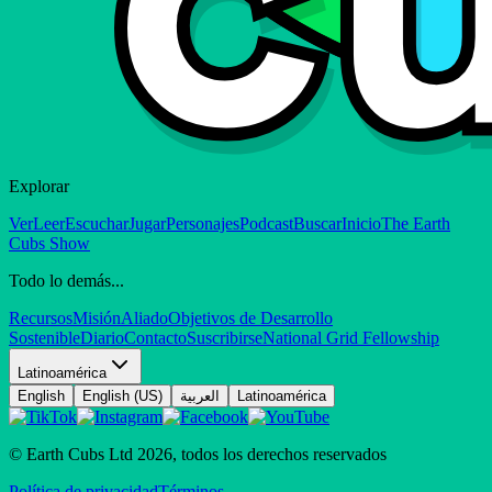
Explorar
Ver
Leer
Escuchar
Jugar
Personajes
Podcast
Buscar
Inicio
The Earth
Cubs Show
Todo lo demás...
Recursos
Misión
Aliado
Objetivos de Desarrollo
Sostenible
Diario
Contacto
Suscribirse
National Grid Fellowship
Latinoamérica
English
English (US)
العربية
Latinoamérica
© Earth Cubs Ltd
2026
,
todos los derechos reservados
Política de privacidad
Términos