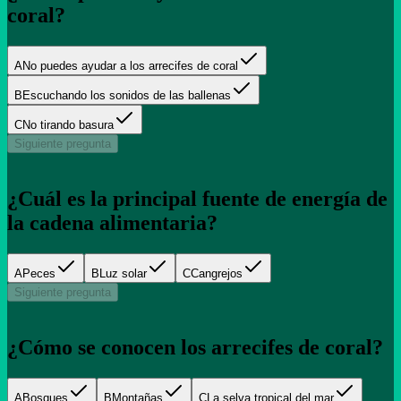
coral?
A
No puedes ayudar a los arrecifes de coral
B
Escuchando los sonidos de las ballenas
C
No tirando basura
Siguiente pregunta
¿Cuál es la principal fuente de energía de
la cadena alimentaria?
A
Peces
B
Luz solar
C
Cangrejos
Siguiente pregunta
¿Cómo se conocen los arrecifes de coral?
A
Bosques
B
Montañas
C
La selva tropical del mar