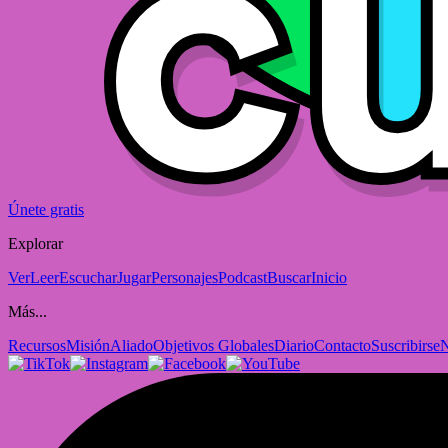
Únete gratis
Explorar
Ver
Leer
Escuchar
Jugar
Personajes
Podcast
Buscar
Inicio
Más...
Recursos
Misión
Aliado
Objetivos Globales
Diario
Contacto
Suscribirse
N