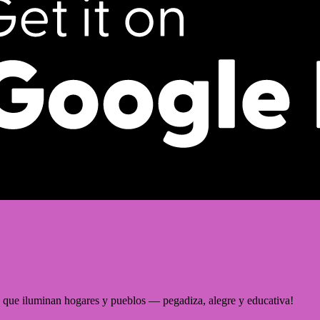
 que iluminan hogares y pueblos — pegadiza, alegre y educativa!