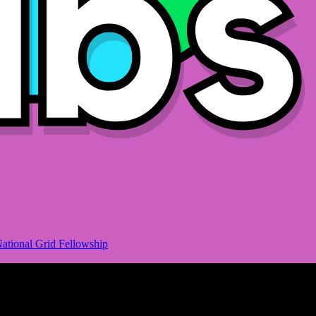
ational Grid Fellowship