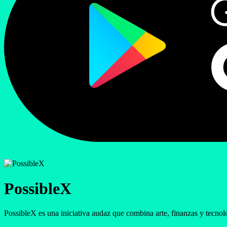
PossibleX
PossibleX es una iniciativa audaz que combina arte, finanzas y tecnolog