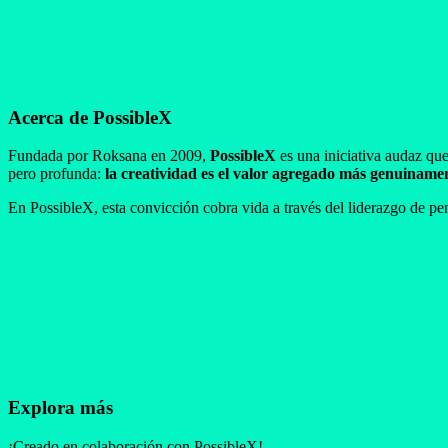
Acerca de PossibleX
Fundada por Roksana en 2009,
PossibleX
es una iniciativa audaz que
pero profunda:
la creatividad es el valor agregado más genuinam
En PossibleX, esta convicción cobra vida a través del liderazgo de pe
Explora más
¡Creado en colaboración con PossibleX!