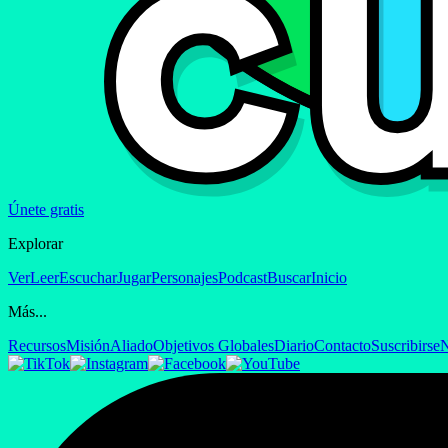
Únete gratis
Explorar
Ver
Leer
Escuchar
Jugar
Personajes
Podcast
Buscar
Inicio
Más...
Recursos
Misión
Aliado
Objetivos Globales
Diario
Contacto
Suscribirse
N