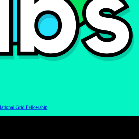
ational Grid Fellowship