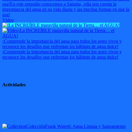
usa!
En este episodio conocemos a Sangita, ¡ella nos cuenta la
importancia del agua en su vida diaria y las muchas formas en que la
usa!
Video
¡La INCREÍBLE maravilla natural de la Tierra… el
AGUA!
¡Comprende la importancia del agua para todos los seres vivos y
reconoce los desafíos que enfrentan los hábitats de agua dulce!
¡Comprende la importancia del agua para todos los seres vivos y
reconoce los desafíos que enfrentan los hábitats de agua dulce!
Actividades
Colección
Frank Water
6: Agua Limpia y Saneamiento