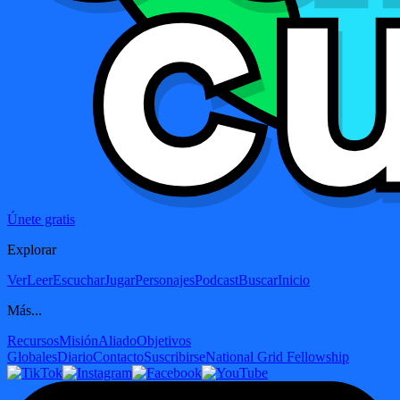
Únete gratis
Explorar
Ver
Leer
Escuchar
Jugar
Personajes
Podcast
Buscar
Inicio
Más...
Recursos
Misión
Aliado
Objetivos
Globales
Diario
Contacto
Suscribirse
National Grid Fellowship