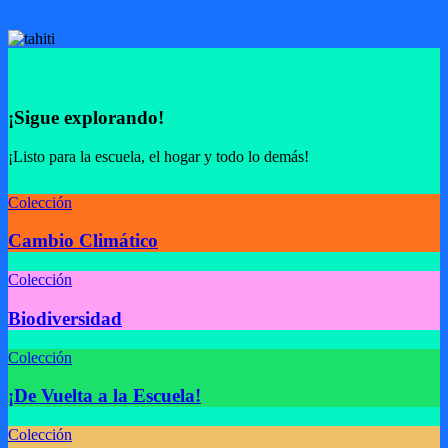
¡Sigue explorando!
¡Listo para la escuela, el hogar y todo lo demás!
Colección
Cambio Climático
Colección
Biodiversidad
Colección
¡De Vuelta a la Escuela!
Colección