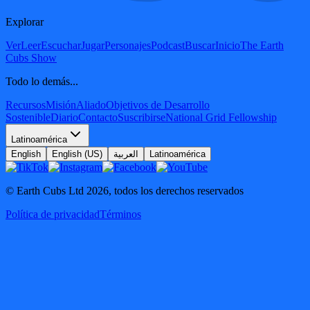
Explorar
Ver
Leer
Escuchar
Jugar
Personajes
Podcast
Buscar
Inicio
The Earth
Cubs Show
Todo lo demás...
Recursos
Misión
Aliado
Objetivos de Desarrollo
Sostenible
Diario
Contacto
Suscribirse
National Grid Fellowship
Latinoamérica
English
English (US)
العربية
Latinoamérica
© Earth Cubs Ltd
2026
,
todos los derechos reservados
Política de privacidad
Términos