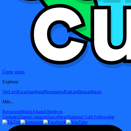
Únete gratis
Explorar
Ver
Leer
Escuchar
Jugar
Personajes
Podcast
Buscar
Inicio
Más...
Recursos
Misión
Aliado
Objetivos
Globales
Diario
Contacto
Suscribirse
National Grid Fellowship