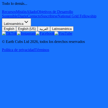
Todo lo demás...
Recursos
Misión
Aliado
Objetivos de Desarrollo
Sostenible
Diario
Contacto
Suscribirse
National Grid Fellowship
Latinoamérica
English
English (US)
العربية
Latinoamérica
© Earth Cubs Ltd
2026
,
todos los derechos reservados
Política de privacidad
Términos