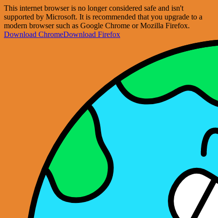
This internet browser is no longer considered safe and isn't
supported by Microsoft. It is recommended that you upgrade to a
modern browser such as Google Chrome or Mozilla Firefox.
Download Chrome
Download Firefox