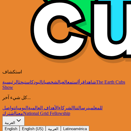
استكشاف
The Earth Cubs
شاهد
اقرأ
استمع
العب
الشخصيات
البودكاست
بحث
الرئيسية
Show
كل شيء آخر...
للمعلمين
رسالتنا
الشركاء
الأهداف العالمية
اليوميات
تواصل
National Grid Fellowship
معنا
اشترك
العربية
Latinoamérica
العربية
English (US)
English