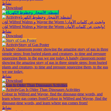
نشاط
أنشطة: الأشجار وخطوط الكهرباء
لوّن Wilfred Walrus و Wayne the Worm وابحث عن كلمات الأمان!
لوّن Wilfred Walrus و Wayne the Worm وابحث عن كلمات الأمان!
نشاط
Story of Gas Poster
A handy classroom poster showing the amazing story of gas in three
simple steps: from buried plants and creatures, to time and pressure
squeezing them, to the gas we use today.
A handy classroom poster
showing the amazing story of gas in three simple steps: from buried
plants and creatures, to time and pressure squeezing them, to the gas
we use today.
نشاط
Gas Is Older Than Dinosaurs Activities
Colour in Wilfred and Wayne, find the dinosaur-time words, and
learn where gas comes from!
Colour in Wilfred and Wayne, find the
dinosaur-time words, and learn where gas comes from!
نشاط