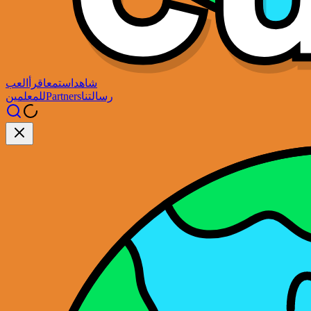
شاهد
استمع
اقرأ
العب
رسالتنا
Partners
للمعلمين