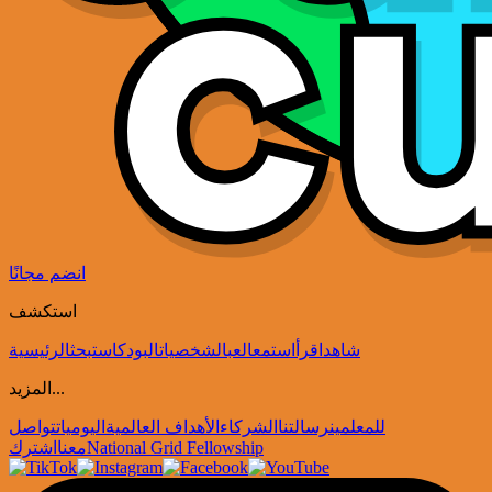
انضم مجانًا
استكشف
شاهد
اقرأ
استمع
العب
الشخصيات
البودكاست
بحث
الرئيسية
المزيد...
للمعلمين
رسالتنا
الشركاء
الأهداف العالمية
اليوميات
تواصل
National Grid Fellowship
معنا
اشترك