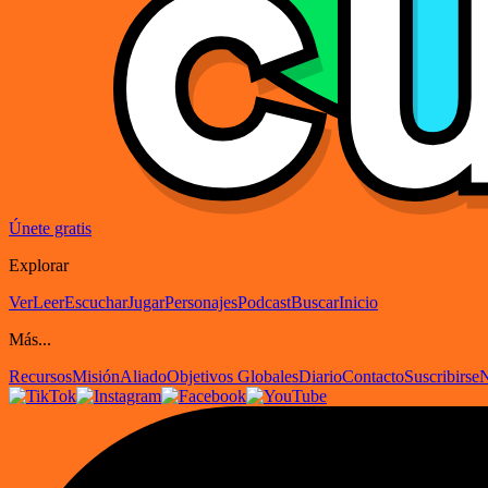
Únete gratis
Explorar
Ver
Leer
Escuchar
Jugar
Personajes
Podcast
Buscar
Inicio
Más...
Recursos
Misión
Aliado
Objetivos Globales
Diario
Contacto
Suscribirse
N