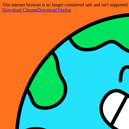
This internet browser is no longer considered safe and isn't support
Download Chrome
Download Firefox