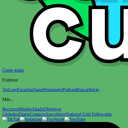
Únete gratis
Explorar
Ver
Leer
Escuchar
Jugar
Personajes
Podcast
Buscar
Inicio
Más...
Recursos
Misión
Aliado
Objetivos
Globales
Diario
Contacto
Suscribirse
National Grid Fellowship