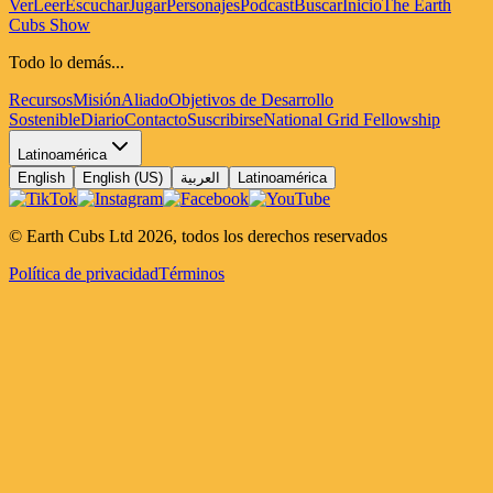
Ver
Leer
Escuchar
Jugar
Personajes
Podcast
Buscar
Inicio
The Earth
Cubs Show
Todo lo demás...
Recursos
Misión
Aliado
Objetivos de Desarrollo
Sostenible
Diario
Contacto
Suscribirse
National Grid Fellowship
Latinoamérica
English
English (US)
العربية
Latinoamérica
© Earth Cubs Ltd
2026
,
todos los derechos reservados
Política de privacidad
Términos