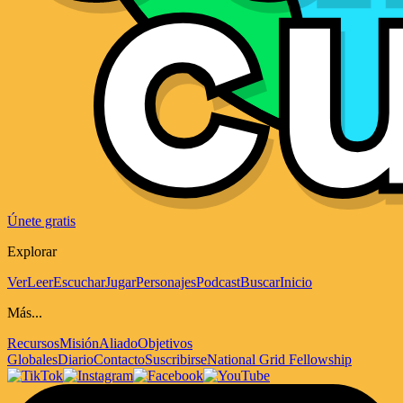
Únete gratis
Explorar
Ver
Leer
Escuchar
Jugar
Personajes
Podcast
Buscar
Inicio
Más...
Recursos
Misión
Aliado
Objetivos
Globales
Diario
Contacto
Suscribirse
National Grid Fellowship