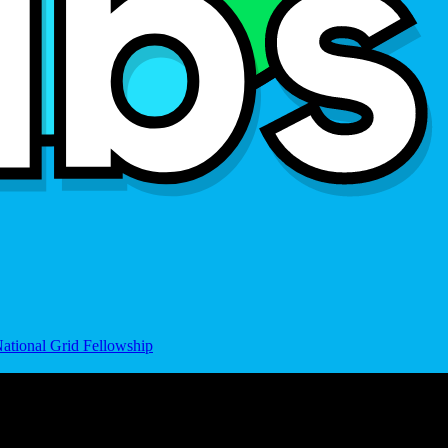
ational Grid Fellowship