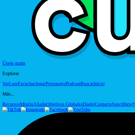
Únete gratis
Explorar
Ver
Leer
Escuchar
Jugar
Personajes
Podcast
Buscar
Inicio
Más...
Recursos
Misión
Aliado
Objetivos Globales
Diario
Contacto
Suscribirse
N