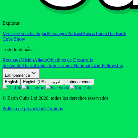
Explorar
Ver
Leer
Escuchar
Jugar
Personajes
Podcast
Buscar
Inicio
The Earth
Cubs Show
Todo lo demás...
Recursos
Misión
Aliado
Objetivos de Desarrollo
Sostenible
Diario
Contacto
Suscribirse
National Grid Fellowship
Latinoamérica
English
English (US)
العربية
Latinoamérica
© Earth Cubs Ltd
2026
,
todos los derechos reservados
Política de privacidad
Términos