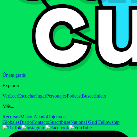
Únete gratis
Explorar
Ver
Leer
Escuchar
Jugar
Personajes
Podcast
Buscar
Inicio
Más...
Recursos
Misión
Aliado
Objetivos
Globales
Diario
Contacto
Suscribirse
National Grid Fellowship