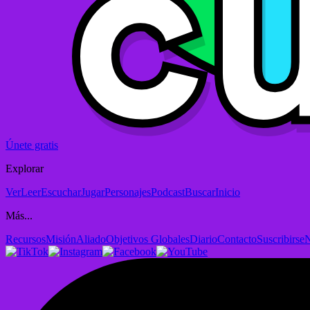
Únete gratis
Explorar
Ver
Leer
Escuchar
Jugar
Personajes
Podcast
Buscar
Inicio
Más...
Recursos
Misión
Aliado
Objetivos Globales
Diario
Contacto
Suscribirse
N