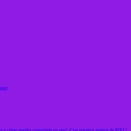
uno!
vo y cómo puedes convertirte en uno! ¡Con nuestros amigos de PiXL!