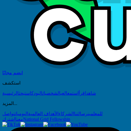
انضم مجانًا
استكشف
شاهد
اقرأ
استمع
العب
الشخصيات
البودكاست
بحث
الرئيسية
المزيد...
للمعلمين
رسالتنا
الشركاء
الأهداف العالمية
اليوميات
تواصل
National Grid Fellowship
معنا
اشترك