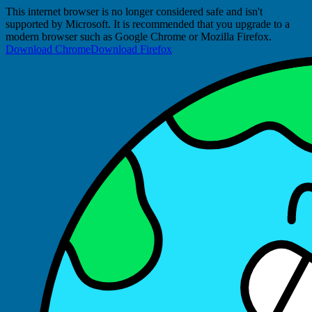
This internet browser is no longer considered safe and isn't
supported by Microsoft. It is recommended that you upgrade to a
modern browser such as Google Chrome or Mozilla Firefox.
Download Chrome
Download Firefox