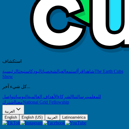
استكشاف
The Earth Cubs
شاهد
اقرأ
استمع
العب
الشخصيات
البودكاست
بحث
الرئيسية
Show
كل شيء آخر...
للمعلمين
رسالتنا
الشركاء
الأهداف العالمية
اليوميات
تواصل
National Grid Fellowship
معنا
اشترك
العربية
Latinoamérica
العربية
English (US)
English