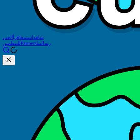
شاهد
استمع
اقرأ
العب
رسالتنا
Partners
للمعلمين