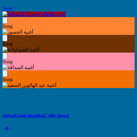
Song
Song
Song
Song
Song
globalGoals.headingCollections2