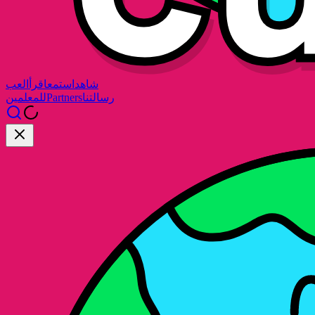
شاهد
استمع
اقرأ
العب
رسالتنا
Partners
للمعلمين