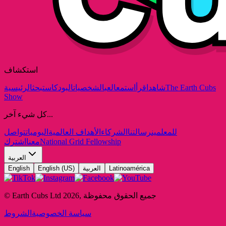
استكشاف
The Earth Cubs
شاهد
اقرأ
استمع
العب
الشخصيات
البودكاست
بحث
الرئيسية
Show
كل شيء آخر...
للمعلمين
رسالتنا
الشركاء
الأهداف العالمية
اليوميات
تواصل
National Grid Fellowship
معنا
اشترك
العربية
Latinoamérica
العربية
English (US)
English
جميع الحقوق محفوظة
,
2026
© Earth Cubs Ltd
سياسة الخصوصية
الشروط