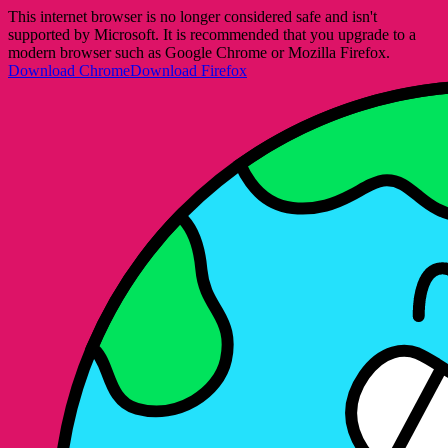
This internet browser is no longer considered safe and isn't
supported by Microsoft. It is recommended that you upgrade to a
modern browser such as Google Chrome or Mozilla Firefox.
Download Chrome
Download Firefox