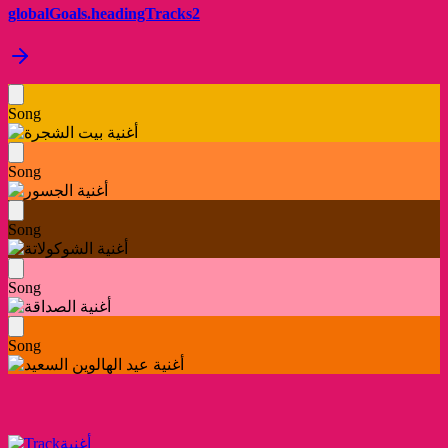
globalGoals.headingTracks2
Song
Song
Song
Song
Song
أغنية