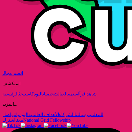
انضم مجانًا
استكشف
شاهد
اقرأ
استمع
العب
الشخصيات
البودكاست
بحث
الرئيسية
المزيد...
للمعلمين
رسالتنا
الشركاء
الأهداف العالمية
اليوميات
تواصل
National Grid Fellowship
معنا
اشترك