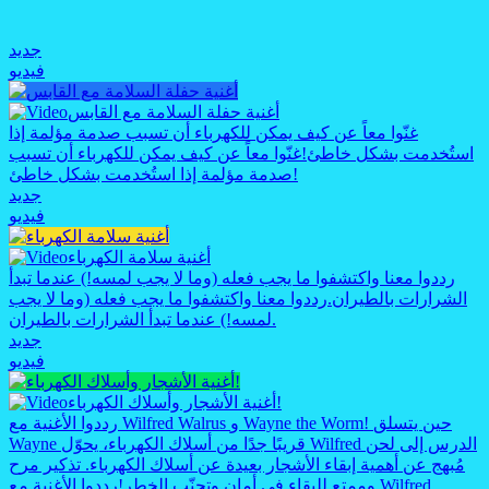
جديد
فيديو
أغنية حفلة السلامة مع القابس
غنّوا معاً عن كيف يمكن للكهرباء أن تسبب صدمة مؤلمة إذا
استُخدمت بشكل خاطئ!
غنّوا معاً عن كيف يمكن للكهرباء أن تسبب
صدمة مؤلمة إذا استُخدمت بشكل خاطئ!
جديد
فيديو
أغنية سلامة الكهرباء
رددوا معنا واكتشفوا ما يجب فعله (وما لا يجب لمسه!) عندما تبدأ
الشرارات بالطيران.
رددوا معنا واكتشفوا ما يجب فعله (وما لا يجب
لمسه!) عندما تبدأ الشرارات بالطيران.
جديد
فيديو
أغنية الأشجار وأسلاك الكهرباء!
رددوا الأغنية مع Wilfred Walrus و Wayne the Worm! حين يتسلق
Wayne قريبًا جدًا من أسلاك الكهرباء، يحوّل Wilfred الدرس إلى لحن
مُبهج عن أهمية إبقاء الأشجار بعيدة عن أسلاك الكهرباء. تذكير مرح
وممتع للبقاء في أمان وتجنّب الخطر!
رددوا الأغنية مع Wilfred