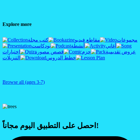
Explore more
مجموعات
مقاطع فيديو
كتب مجلة
أغاني
أنشطة
بودكاست
عروض تقديمية
حزم
قصص مصورة
اختبارات
خطط الدروس
التنزيلات
Browse all (ages 3-7)
احصل على التطبيق اليوم مجاناً!