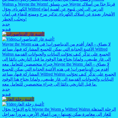
Walrus و Wayne the Worm! حين يتسلق Wayne قريبًا جدًا من أسلاك
الكهرباء، يحوّل Wilfred الدرس إلى لحن مُبهج عن أهمية إبقاء
الأشجار بعيدة عن أسلاك الكهرباء. تذكير مرح وممتع للبقاء في أمان
وتجنّب الخطر!
جديد
فيديو
أغنية غاز الديناصورات!
Wayne the Worm لا يصدّق – الغاز أقدم من الديناصورات! في هذه
الأغنية الجذابة التي يمكن للجميع المشاركة فيها، يساعد Wilfred
Walrus الجميع على تذكّر كيف تحوّلت النباتات والحيوانات القديمة
إلى غاز طبيعي، ولماذا يحتاج هذا الوقود ما قبل التاريخي دائمًا إلى
Wayne the Worm لا يصدّق – الغاز
خبراء متخصصين للتعامل معه.
أقدم من الديناصورات! في هذه الأغنية الجذابة التي يمكن للجميع
المشاركة فيها، يساعد Wilfred Walrus الجميع على تذكّر كيف تحوّلت
النباتات والحيوانات القديمة إلى غاز طبيعي، ولماذا يحتاج هذا الوقود
ما قبل التاريخي دائمًا إلى خبراء متخصصين للتعامل معه.
جديد
فيديو
أغنية رحلة الغاز!
تابع الإيقاع! يحوّل Wayne the Worm و Wilfred Walrus الرحلة المذهلة
للغاز إلى مغامرة يمكن تغنيتها – من أعماق الأرض، مروراً بمراحل