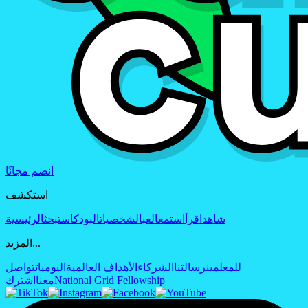
انضم مجانًا
استكشف
شاهد
اقرأ
استمع
العب
الشخصيات
البودكاست
بحث
الرئيسية
المزيد...
للمعلمين
رسالتنا
الشركاء
الأهداف العالمية
اليوميات
تواصل
National Grid Fellowship
معنا
اشترك