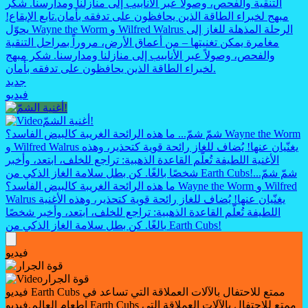
التنقية والفحص، وصولاً عبر الأنابيب إلى منازلنا ومدارسنا. شكر
مبهج لخبراء الطاقة الذين يحافظون على تدفقه بأمان.
تابع الإيقاع!
يحوّل Wayne the Worm و Wilfred Walrus الرحلة المذهلة للغاز إلى
مغامرة يمكن تغنيتها – من أعماق الأرض، مروراً بمراحل التنقية
والفحص، وصولاً عبر الأنابيب إلى منازلنا ومدارسنا. شكر مبهج
لخبراء الطاقة الذين يحافظون على تدفقه بأمان.
جديد
فيديو
أغنية الشمّ!
شمّ شمّ... ما هذه الرائحة الغريبة كالبيض الفاسد؟ Wayne the Worm
و Wilfred Walrus يغنّيان عنها! يُضاف للغاز رائحة قوية كتحذير، وهذه
الأغنية اللطيفة تُعلّم القاعدة الذهبية: تراجع للخلف، ابتعد، وأخبر
شمّ شمّ...
شخصًا بالغًا. كن بطل سلامة الغاز الذكي من Earth Cubs!
ما هذه الرائحة الغريبة كالبيض الفاسد؟ Wayne the Worm و Wilfred
Walrus يغنّيان عنها! يُضاف للغاز رائحة قوية كتحذير، وهذه الأغنية
اللطيفة تُعلّم القاعدة الذهبية: تراجع للخلف، ابتعد، وأخبر شخصًا
بالغًا. كن بطل سلامة الغاز الذكي من Earth Cubs!
فيديو
قوة الجرار
فيديو Earth Cubs ممتع للاحتفال بالآلات العملاقة التي تساعد في
إطعام العالم.
فيديو Earth Cubs ممتع للاحتفال بالآلات العملاقة التي