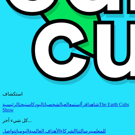
استكشاف
The Earth Cubs
شاهد
اقرأ
استمع
العب
الشخصيات
البودكاست
بحث
الرئيسية
Show
كل شيء آخر...
للمعلمين
رسالتنا
الشركاء
الأهداف العالمية
اليوميات
تواصل