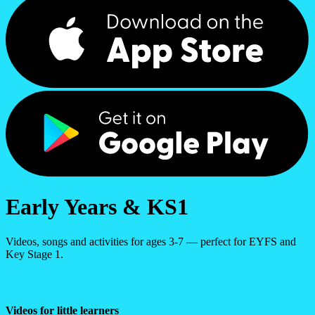
Early Years & KS1
Videos, songs and activities for ages 3-7 — perfect for EYFS and
Key Stage 1.
Videos for little learners