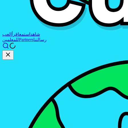
شاهد
استمع
اقرأ
العب
رسالتنا
Partners
للمعلمين